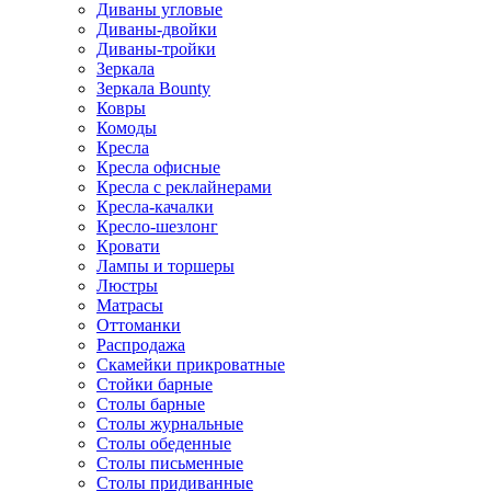
Диваны угловые
Диваны-двойки
Диваны-тройки
Зеркала
Зеркала Bounty
Ковры
Комоды
Кресла
Кресла офисные
Кресла с реклайнерами
Кресла-качалки
Кресло-шезлонг
Кровати
Лампы и торшеры
Люстры
Матрасы
Оттоманки
Распродажа
Скамейки прикроватные
Стойки барные
Столы барные
Столы журнальные
Столы обеденные
Столы письменные
Столы придиванные