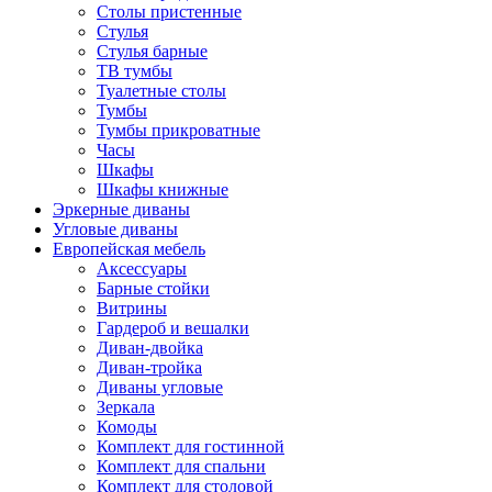
Столы пристенные
Стулья
Стулья барные
ТВ тумбы
Туалетные столы
Тумбы
Тумбы прикроватные
Часы
Шкафы
Шкафы книжные
Эркерные диваны
Угловые диваны
Европейская мебель
Аксессуары
Барные стойки
Витрины
Гардероб и вешалки
Диван-двойка
Диван-тройка
Диваны угловые
Зеркала
Комоды
Комплект для гостинной
Комплект для спальни
Комплект для столовой