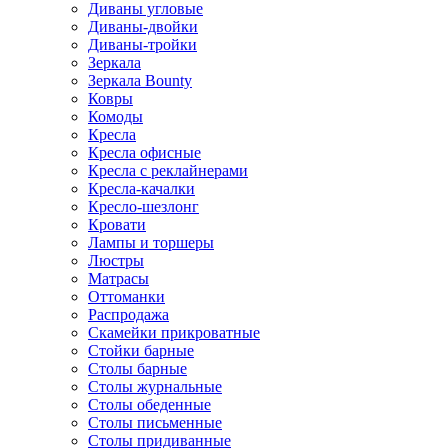
Диваны угловые
Диваны-двойки
Диваны-тройки
Зеркала
Зеркала Bounty
Ковры
Комоды
Кресла
Кресла офисные
Кресла с реклайнерами
Кресла-качалки
Кресло-шезлонг
Кровати
Лампы и торшеры
Люстры
Матрасы
Оттоманки
Распродажа
Скамейки прикроватные
Стойки барные
Столы барные
Столы журнальные
Столы обеденные
Столы письменные
Столы придиванные