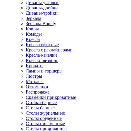
Диваны угловые
Диваны-двойки
Диваны-тройки
Зеркала
Зеркала Bounty
Ковры
Комоды
Кресла
Кресла офисные
Кресла с реклайнерами
Кресла-качалки
Кресло-шезлонг
Кровати
Лампы и торшеры
Люстры
Матрасы
Оттоманки
Распродажа
Скамейки прикроватные
Стойки барные
Столы барные
Столы журнальные
Столы обеденные
Столы письменные
Столы придиванные