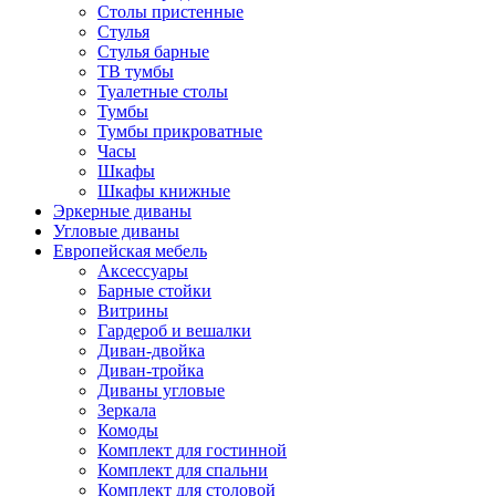
Столы пристенные
Стулья
Стулья барные
ТВ тумбы
Туалетные столы
Тумбы
Тумбы прикроватные
Часы
Шкафы
Шкафы книжные
Эркерные диваны
Угловые диваны
Европейская мебель
Аксессуары
Барные стойки
Витрины
Гардероб и вешалки
Диван-двойка
Диван-тройка
Диваны угловые
Зеркала
Комоды
Комплект для гостинной
Комплект для спальни
Комплект для столовой