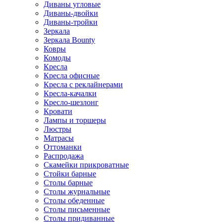
Диваны угловые
Диваны-двойки
Диваны-тройки
Зеркала
Зеркала Bounty
Ковры
Комоды
Кресла
Кресла офисные
Кресла с реклайнерами
Кресла-качалки
Кресло-шезлонг
Кровати
Лампы и торшеры
Люстры
Матрасы
Оттоманки
Распродажа
Скамейки прикроватные
Стойки барные
Столы барные
Столы журнальные
Столы обеденные
Столы письменные
Столы придиванные