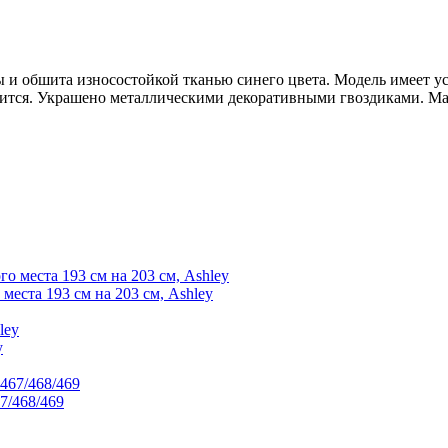
ы и обшита износостойкой тканью синего цвета. Модель имеет у
отится. Украшено металлическими декоративными гвоздиками. Ма
места 193 см на 203 см, Ashley
y
/468/469