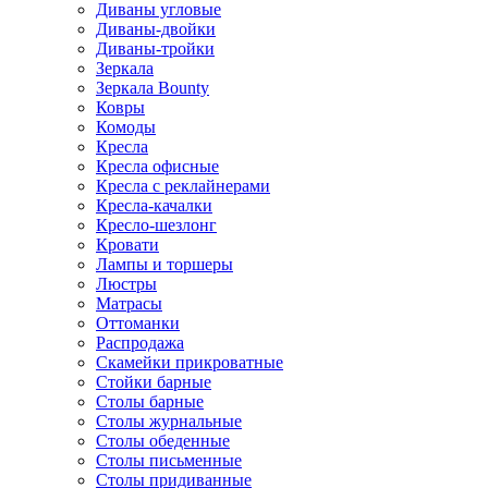
Диваны угловые
Диваны-двойки
Диваны-тройки
Зеркала
Зеркала Bounty
Ковры
Комоды
Кресла
Кресла офисные
Кресла с реклайнерами
Кресла-качалки
Кресло-шезлонг
Кровати
Лампы и торшеры
Люстры
Матрасы
Оттоманки
Распродажа
Скамейки прикроватные
Стойки барные
Столы барные
Столы журнальные
Столы обеденные
Столы письменные
Столы придиванные