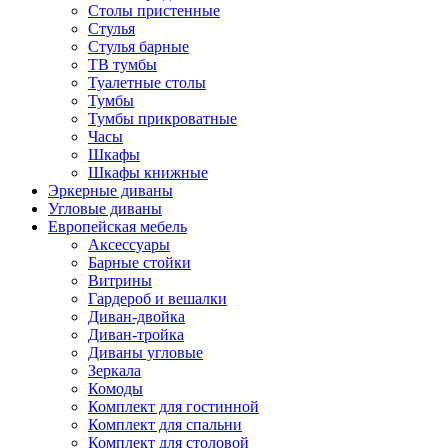
Столы пристенные
Стулья
Стулья барные
ТВ тумбы
Туалетные столы
Тумбы
Тумбы прикроватные
Часы
Шкафы
Шкафы книжные
Эркерные диваны
Угловые диваны
Европейская мебель
Аксессуары
Барные стойки
Витрины
Гардероб и вешалки
Диван-двойка
Диван-тройка
Диваны угловые
Зеркала
Комоды
Комплект для гостинной
Комплект для спальни
Комплект для столовой