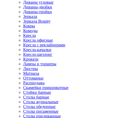
Диваны угловые
Диваны-двойки
Диваны-тройки
Зеркала
Зеркала Bounty
Ковры
Комоды
Кресла
Кресла офисные
Кресла с реклайнерами
Кресла-качалки
Кресло-шезлонг
Кровати
Лампы и торшеры
Люстры
Матрасы
Оттоманки
Распродажа
Скамейки прикроватные
Стойки барные
Столы барные
Столы журнальные
Столы обеденные
Столы письменные
Столы придиванные