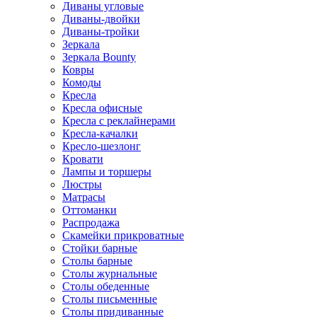
Диваны угловые
Диваны-двойки
Диваны-тройки
Зеркала
Зеркала Bounty
Ковры
Комоды
Кресла
Кресла офисные
Кресла с реклайнерами
Кресла-качалки
Кресло-шезлонг
Кровати
Лампы и торшеры
Люстры
Матрасы
Оттоманки
Распродажа
Скамейки прикроватные
Стойки барные
Столы барные
Столы журнальные
Столы обеденные
Столы письменные
Столы придиванные