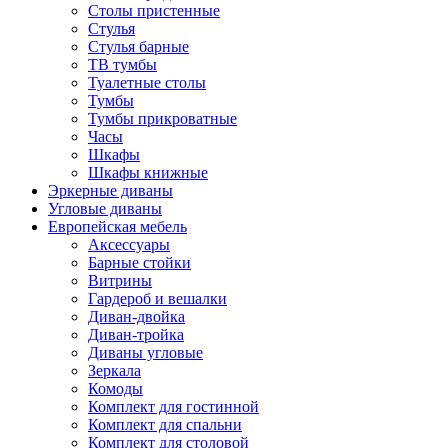
Столы пристенные
Стулья
Стулья барные
ТВ тумбы
Туалетные столы
Тумбы
Тумбы прикроватные
Часы
Шкафы
Шкафы книжные
Эркерные диваны
Угловые диваны
Европейская мебель
Аксессуары
Барные стойки
Витрины
Гардероб и вешалки
Диван-двойка
Диван-тройка
Диваны угловые
Зеркала
Комоды
Комплект для гостинной
Комплект для спальни
Комплект для столовой