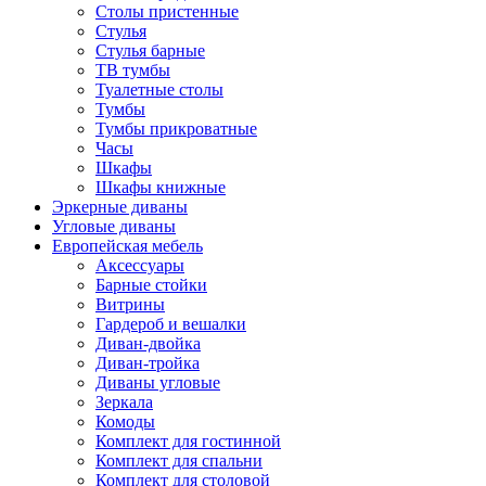
Столы пристенные
Стулья
Стулья барные
ТВ тумбы
Туалетные столы
Тумбы
Тумбы прикроватные
Часы
Шкафы
Шкафы книжные
Эркерные диваны
Угловые диваны
Европейская мебель
Аксессуары
Барные стойки
Витрины
Гардероб и вешалки
Диван-двойка
Диван-тройка
Диваны угловые
Зеркала
Комоды
Комплект для гостинной
Комплект для спальни
Комплект для столовой