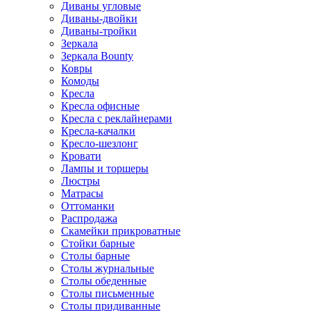
Диваны угловые
Диваны-двойки
Диваны-тройки
Зеркала
Зеркала Bounty
Ковры
Комоды
Кресла
Кресла офисные
Кресла с реклайнерами
Кресла-качалки
Кресло-шезлонг
Кровати
Лампы и торшеры
Люстры
Матрасы
Оттоманки
Распродажа
Скамейки прикроватные
Стойки барные
Столы барные
Столы журнальные
Столы обеденные
Столы письменные
Столы придиванные