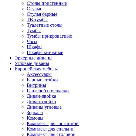
Столы пристенные
Стулья
Стулья барные
ТВ тумбы
Туалетные столы
Тумбы
Тумбы прикроватные
Часы
Шкафы
Шкафы книжные
Эркерные диваны
Угловые диваны
Европейская мебель
Аксессуары
Барные стойки
Витрины
Гардероб и вешалки
Диван-двойка
Диван-тройка
Диваны угловые
Зеркала
Комоды
Комплект для гостинной
Комплект для спальни
Комплект для столовой