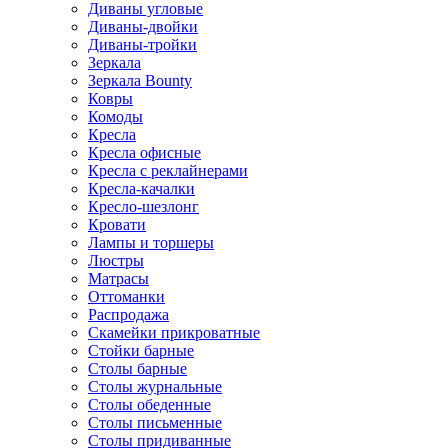
Диваны угловые
Диваны-двойки
Диваны-тройки
Зеркала
Зеркала Bounty
Ковры
Комоды
Кресла
Кресла офисные
Кресла с реклайнерами
Кресла-качалки
Кресло-шезлонг
Кровати
Лампы и торшеры
Люстры
Матрасы
Оттоманки
Распродажа
Скамейки прикроватные
Стойки барные
Столы барные
Столы журнальные
Столы обеденные
Столы письменные
Столы придиванные