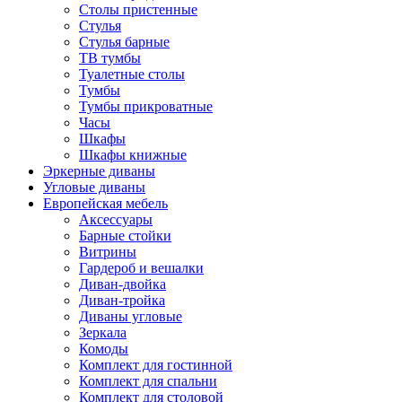
Столы пристенные
Стулья
Стулья барные
ТВ тумбы
Туалетные столы
Тумбы
Тумбы прикроватные
Часы
Шкафы
Шкафы книжные
Эркерные диваны
Угловые диваны
Европейская мебель
Аксессуары
Барные стойки
Витрины
Гардероб и вешалки
Диван-двойка
Диван-тройка
Диваны угловые
Зеркала
Комоды
Комплект для гостинной
Комплект для спальни
Комплект для столовой