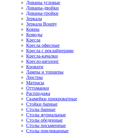
Диваны угловые
Диваны-двойки
Диваны-тройки
Зеркала
Зеркала Bounty
Ковры
Комоды
Кресла
Кресла офисные
Кресла с реклайнерами
Кресла-качалки
Кресло-шезлонг
Кровати
Лампы и торшеры
Люстры
Матрасы
Оттоманки
Распродажа
Скамейки прикроватные
Стойки барные
Столы барные
Столы журнальные
Столы обеденные
Столы письменные
Столы придиванные