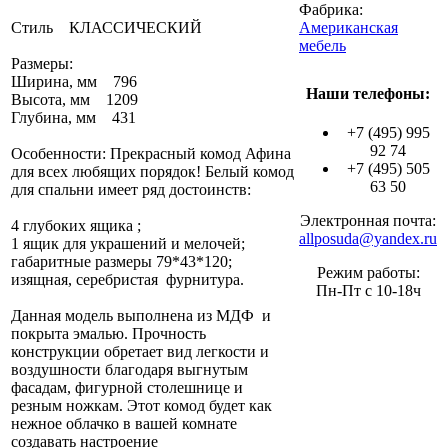
Фабрика:
Стиль КЛАССИЧЕСКИЙ
Американская
мебель
Размеры:
Ширина, мм 796
Наши телефоны:
Высота, мм 1209
Глубина, мм 431
+7 (495) 995
92 74
Особенности: Прекрасный комод Афина
+7 (495) 505
для всех любящих порядок! Белый комод
63 50
для спальни имеет ряд достоинств:
Электронная почта:
4 глубоких ящика ;
allposuda@yandex.ru
1 ящик для украшений и мелочей;
габаритные размеры 79*43*120;
Режим работы:
изящная, серебристая фурнитура.
Пн-Пт с 10-18ч
Данная модель выполнена из МДФ и
покрыта эмалью. Прочность
конструкции обретает вид легкости и
воздушности благодаря выгнутым
фасадам, фигурной столешнице и
резным ножкам. Этот комод будет как
нежное облачко в вашей комнате
создавать настроение