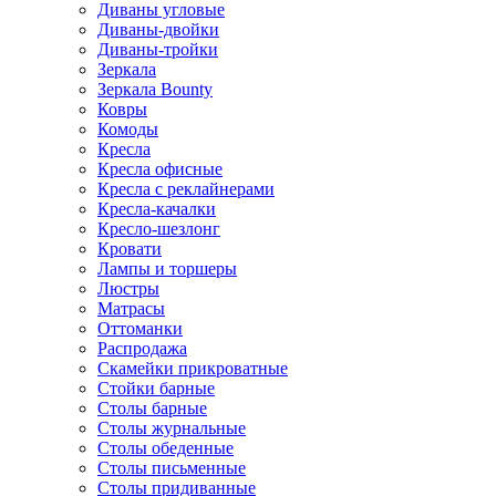
Диваны угловые
Диваны-двойки
Диваны-тройки
Зеркала
Зеркала Bounty
Ковры
Комоды
Кресла
Кресла офисные
Кресла с реклайнерами
Кресла-качалки
Кресло-шезлонг
Кровати
Лампы и торшеры
Люстры
Матрасы
Оттоманки
Распродажа
Скамейки прикроватные
Стойки барные
Столы барные
Столы журнальные
Столы обеденные
Столы письменные
Столы придиванные