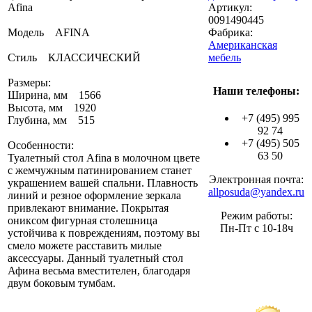
Afina
Артикул:
0091490445
Модель AFINA
Фабрика:
Американская
Стиль КЛАССИЧЕСКИЙ
мебель
Размеры:
Наши телефоны:
Ширина, мм 1566
Высота, мм 1920
+7 (495) 995
Глубина, мм 515
92 74
+7 (495) 505
Особенности:
63 50
Туалетный стол Afina в молочном цвете
с жемчужным патинированием станет
Электронная почта:
украшением вашей спальни. Плавность
allposuda@yandex.ru
линий и резное оформление зеркала
привлекают внимание. Покрытая
Режим работы:
ониксом фигурная столешница
Пн-Пт с 10-18ч
устойчива к повреждениям, поэтому вы
смело можете расставить милые
аксессуары. Данный туалетный стол
Афина весьма вместителен, благодаря
двум боковым тумбам.