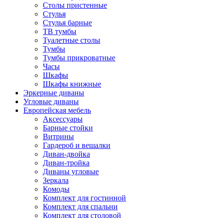
Столы пристенные
Стулья
Стулья барные
ТВ тумбы
Туалетные столы
Тумбы
Тумбы прикроватные
Часы
Шкафы
Шкафы книжные
Эркерные диваны
Угловые диваны
Европейская мебель
Аксессуары
Барные стойки
Витрины
Гардероб и вешалки
Диван-двойка
Диван-тройка
Диваны угловые
Зеркала
Комоды
Комплект для гостинной
Комплект для спальни
Комплект для столовой