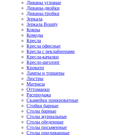
Диваны угловые
Диваны-двойки
Диваны-тройки
Зеркала
Зеркала Bounty
Ковры
Комоды
Кресла
Кресла офисные
Кресла с реклайнерами
Кресла-качалки
Кресло-шезлонг
Кровати
Лампы и торшеры
Люстры
Матрасы
Оттоманки
Распродажа
Скамейки прикроватные
Стойки барные
Столы барные
Столы журнальные
Столы обеденные
Столы письменные
Столы придиванные