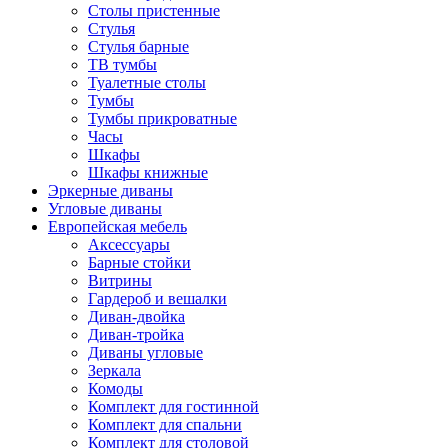
Столы пристенные
Стулья
Стулья барные
ТВ тумбы
Туалетные столы
Тумбы
Тумбы прикроватные
Часы
Шкафы
Шкафы книжные
Эркерные диваны
Угловые диваны
Европейская мебель
Аксессуары
Барные стойки
Витрины
Гардероб и вешалки
Диван-двойка
Диван-тройка
Диваны угловые
Зеркала
Комоды
Комплект для гостинной
Комплект для спальни
Комплект для столовой