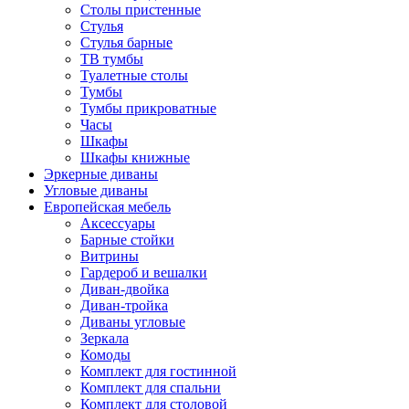
Столы пристенные
Стулья
Стулья барные
ТВ тумбы
Туалетные столы
Тумбы
Тумбы прикроватные
Часы
Шкафы
Шкафы книжные
Эркерные диваны
Угловые диваны
Европейская мебель
Аксессуары
Барные стойки
Витрины
Гардероб и вешалки
Диван-двойка
Диван-тройка
Диваны угловые
Зеркала
Комоды
Комплект для гостинной
Комплект для спальни
Комплект для столовой