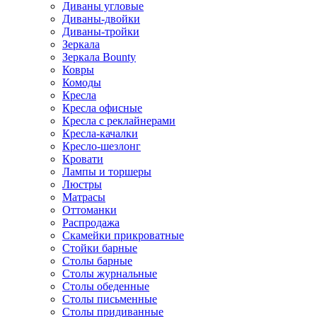
Диваны угловые
Диваны-двойки
Диваны-тройки
Зеркала
Зеркала Bounty
Ковры
Комоды
Кресла
Кресла офисные
Кресла с реклайнерами
Кресла-качалки
Кресло-шезлонг
Кровати
Лампы и торшеры
Люстры
Матрасы
Оттоманки
Распродажа
Скамейки прикроватные
Стойки барные
Столы барные
Столы журнальные
Столы обеденные
Столы письменные
Столы придиванные