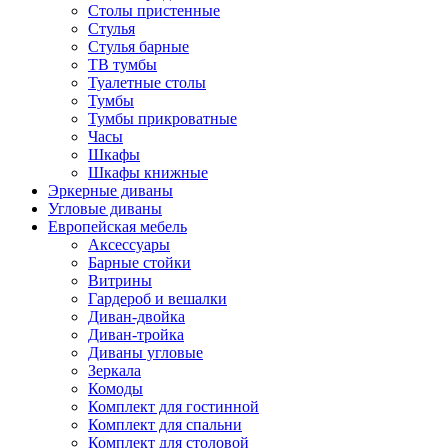
Столы пристенные
Стулья
Стулья барные
ТВ тумбы
Туалетные столы
Тумбы
Тумбы прикроватные
Часы
Шкафы
Шкафы книжные
Эркерные диваны
Угловые диваны
Европейская мебель
Аксессуары
Барные стойки
Витрины
Гардероб и вешалки
Диван-двойка
Диван-тройка
Диваны угловые
Зеркала
Комоды
Комплект для гостинной
Комплект для спальни
Комплект для столовой