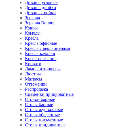
Диваны угловые
Диваны-двойки
Диваны-тройки
Зеркала
Зеркала Bounty
Ковры
Комоды
Кресла
Кресла офисные
Кресла с реклайнерами
Кресла-качалки
Кресло-шезлонг
Кровати
Лампы и торшеры
Люстры
Матрасы
Оттоманки
Распродажа
Скамейки прикроватные
Стойки барные
Столы барные
Столы журнальные
Столы обеденные
Столы письменные
Столы придиванные