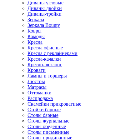
Диваны угловые
Диваны-двойки
Диваны-тройки
Зеркала
Зеркала Bounty
Ковры
Комоды
Кресла
Кресла офисные
Кресла с реклайнерами
Кресла-качалки
Кресло-шезлонг
Кровати
Лампы и торшеры
Люстры
Матрасы
Оттоманки
Распродажа
Скамейки прикроватные
Стойки барные
Столы барные
Столы журнальные
Столы обеденные
Столы письменные
Столы придиванные