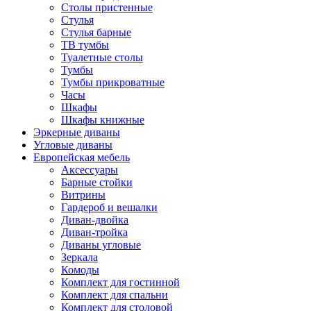
Столы пристенные
Стулья
Стулья барные
ТВ тумбы
Туалетные столы
Тумбы
Тумбы прикроватные
Часы
Шкафы
Шкафы книжные
Эркерные диваны
Угловые диваны
Европейская мебель
Аксессуары
Барные стойки
Витрины
Гардероб и вешалки
Диван-двойка
Диван-тройка
Диваны угловые
Зеркала
Комоды
Комплект для гостинной
Комплект для спальни
Комплект для столовой