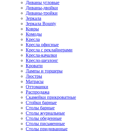
Диваны угловые
Диваны-двойки
Диваны-тройки
Зеркала
Зеркала Bounty
Ковры
Комоды
Кресла
Кресла офисные
Кресла с реклайнерами
Кресла-качалки
Кресло-шезлонг
Кровати
Лампы и торшеры
Люстры
Матрасы
Оттоманки
Распродажа
Скамейки прикроватные
Стойки барные
Столы барные
Столы журнальные
Столы обеденные
Столы письменные
Столы придиванные