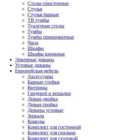
Столы пристенные
Стулья
Стулья барные
ТВ тумбы
Туалетные столы
Тумбы
Тумбы прикроватные
Часы
Шкафы
Шкафы книжные
Эркерные диваны
Угловые диваны
Европейская мебель
Аксессуары
Барные стойки
Витрины
Гардероб и вешалки
Диван-двойка
Диван-тройка
Диваны угловые
Зеркала
Комоды
Комплект для гостинной
Комплект для спальни
Комплект для столовой