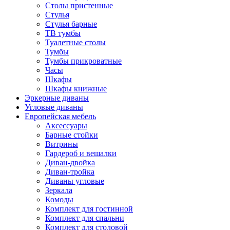
Столы пристенные
Стулья
Стулья барные
ТВ тумбы
Туалетные столы
Тумбы
Тумбы прикроватные
Часы
Шкафы
Шкафы книжные
Эркерные диваны
Угловые диваны
Европейская мебель
Аксессуары
Барные стойки
Витрины
Гардероб и вешалки
Диван-двойка
Диван-тройка
Диваны угловые
Зеркала
Комоды
Комплект для гостинной
Комплект для спальни
Комплект для столовой