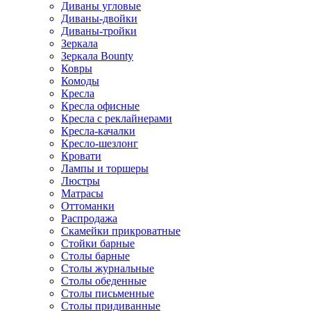
Диваны угловые
Диваны-двойки
Диваны-тройки
Зеркала
Зеркала Bounty
Ковры
Комоды
Кресла
Кресла офисные
Кресла с реклайнерами
Кресла-качалки
Кресло-шезлонг
Кровати
Лампы и торшеры
Люстры
Матрасы
Оттоманки
Распродажа
Скамейки прикроватные
Стойки барные
Столы барные
Столы журнальные
Столы обеденные
Столы письменные
Столы придиванные