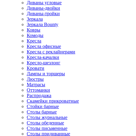
Диваны угловые
Диваны-двойки
Диваны-тройки
Зеркала
Зеркала Bounty
Ковры
Комоды
Кресла
Кресла офисные
Кресла с реклайнерами
Кресла-качалки
Кресло-шезлонг
Кровати
Лампы и торшеры
Люстры
Матрасы
Оттоманки
Распродажа
Скамейки прикроватные
Стойки барные
Столы барные
Столы журнальные
Столы обеденные
Столы письменные
Столы придиванные