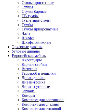
Столы пристенные
Стулья
Стулья барные
ТВ тумбы
Туалетные столы
Тумбы
Тумбы прикроватные
Часы
Шкафы
Шкафы книжные
Эркерные диваны
Угловые диваны
Европейская мебель
Аксессуары
Барные стойки
Витрины
Гардероб и вешалки
Диван-двойка
Диван-тройка
Диваны угловые
Зеркала
Комоды
Комплект для гостинной
Комплект для спальни
Комплект для столовой