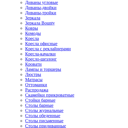
Диваны угловые
Диваны-двойки
Диваны-тройки
Зеркала
Зеркала Bounty
Ковры
Комоды
Кресла
Кресла офисные
Кресла с реклайнерами
Кресла-качалки
Кресло-шезлонг
Кровати
Лампы и торшеры
Люстры
Матрасы
Оттоманки
Распродажа
Скамейки прикроватные
Стойки барные
Столы барные
Столы журнальные
Столы обеденные
Столы письменные
Столы придиванные