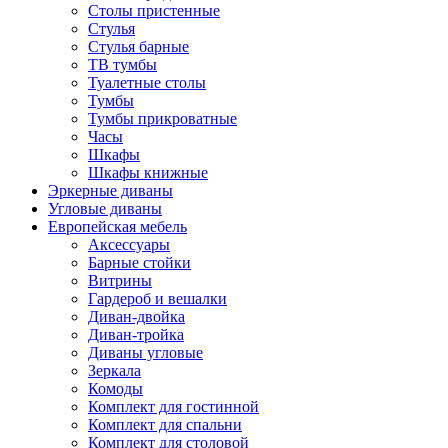
Столы пристенные
Стулья
Стулья барные
ТВ тумбы
Туалетные столы
Тумбы
Тумбы прикроватные
Часы
Шкафы
Шкафы книжные
Эркерные диваны
Угловые диваны
Европейская мебель
Аксессуары
Барные стойки
Витрины
Гардероб и вешалки
Диван-двойка
Диван-тройка
Диваны угловые
Зеркала
Комоды
Комплект для гостинной
Комплект для спальни
Комплект для столовой