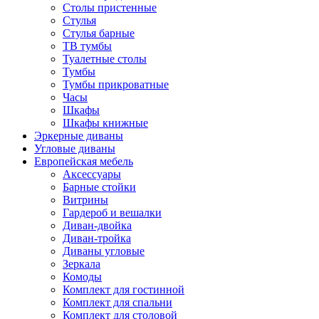
Столы пристенные
Стулья
Стулья барные
ТВ тумбы
Туалетные столы
Тумбы
Тумбы прикроватные
Часы
Шкафы
Шкафы книжные
Эркерные диваны
Угловые диваны
Европейская мебель
Аксессуары
Барные стойки
Витрины
Гардероб и вешалки
Диван-двойка
Диван-тройка
Диваны угловые
Зеркала
Комоды
Комплект для гостинной
Комплект для спальни
Комплект для столовой