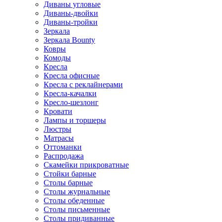
Диваны угловые
Диваны-двойки
Диваны-тройки
Зеркала
Зеркала Bounty
Ковры
Комоды
Кресла
Кресла офисные
Кресла с реклайнерами
Кресла-качалки
Кресло-шезлонг
Кровати
Лампы и торшеры
Люстры
Матрасы
Оттоманки
Распродажа
Скамейки прикроватные
Стойки барные
Столы барные
Столы журнальные
Столы обеденные
Столы письменные
Столы придиванные