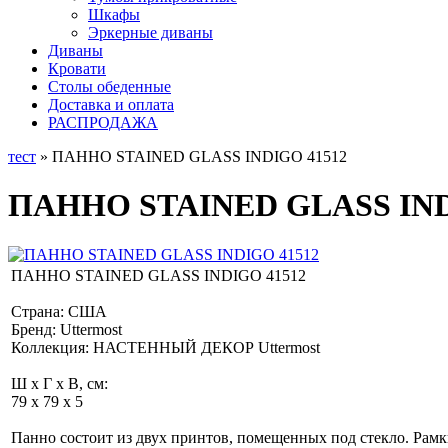
Шкафы
Эркерные диваны
Диваны
Кровати
Столы обеденные
Доставка и оплата
РАСПРОДАЖА
тест
» ПАННО STAINED GLASS INDIGO 41512
ПАННО STAINED GLASS IND
ПАННО STAINED GLASS INDIGO 41512
Страна: США
Бренд: Uttermost
Коллекция: НАСТЕННЫЙ ДЕКОР Uttermost
Ш x Г x В, см:
79 x 79 x 5
Панно состоит из двух принтов, помещенных под стекло. Рамк