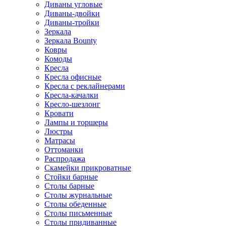
Диваны угловые
Диваны-двойки
Диваны-тройки
Зеркала
Зеркала Bounty
Ковры
Комоды
Кресла
Кресла офисные
Кресла с реклайнерами
Кресла-качалки
Кресло-шезлонг
Кровати
Лампы и торшеры
Люстры
Матрасы
Оттоманки
Распродажа
Скамейки прикроватные
Стойки барные
Столы барные
Столы журнальные
Столы обеденные
Столы письменные
Столы придиванные