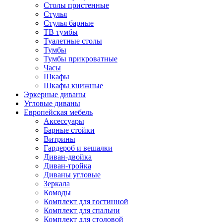
Столы пристенные
Стулья
Стулья барные
ТВ тумбы
Туалетные столы
Тумбы
Тумбы прикроватные
Часы
Шкафы
Шкафы книжные
Эркерные диваны
Угловые диваны
Европейская мебель
Аксессуары
Барные стойки
Витрины
Гардероб и вешалки
Диван-двойка
Диван-тройка
Диваны угловые
Зеркала
Комоды
Комплект для гостинной
Комплект для спальни
Комплект для столовой