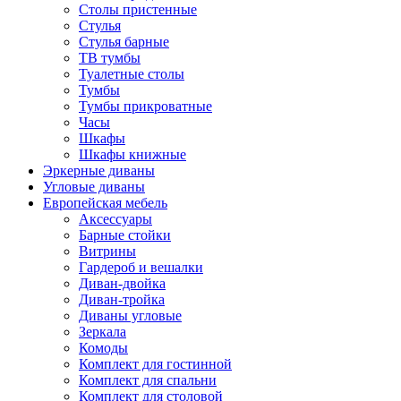
Столы пристенные
Стулья
Стулья барные
ТВ тумбы
Туалетные столы
Тумбы
Тумбы прикроватные
Часы
Шкафы
Шкафы книжные
Эркерные диваны
Угловые диваны
Европейская мебель
Аксессуары
Барные стойки
Витрины
Гардероб и вешалки
Диван-двойка
Диван-тройка
Диваны угловые
Зеркала
Комоды
Комплект для гостинной
Комплект для спальни
Комплект для столовой