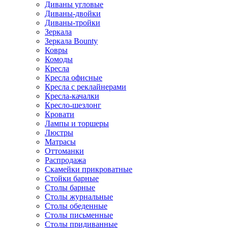
Диваны угловые
Диваны-двойки
Диваны-тройки
Зеркала
Зеркала Bounty
Ковры
Комоды
Кресла
Кресла офисные
Кресла с реклайнерами
Кресла-качалки
Кресло-шезлонг
Кровати
Лампы и торшеры
Люстры
Матрасы
Оттоманки
Распродажа
Скамейки прикроватные
Стойки барные
Столы барные
Столы журнальные
Столы обеденные
Столы письменные
Столы придиванные