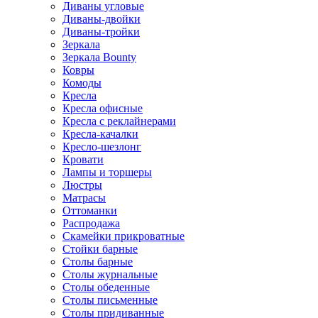
Диваны угловые
Диваны-двойки
Диваны-тройки
Зеркала
Зеркала Bounty
Ковры
Комоды
Кресла
Кресла офисные
Кресла с реклайнерами
Кресла-качалки
Кресло-шезлонг
Кровати
Лампы и торшеры
Люстры
Матрасы
Оттоманки
Распродажа
Скамейки прикроватные
Стойки барные
Столы барные
Столы журнальные
Столы обеденные
Столы письменные
Столы придиванные