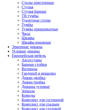
Столы пристенные
Стулья
Стулья барные
ТВ тумбы
Туалетные столы
Тумбы
Тумбы прикроватные
Часы
Шкафы
Шкафы книжные
Эркерные диваны
Угловые диваны
Европейская мебель
Аксессуары
Барные стойки
Витрины
Гардероб и вешалки
Диван-двойка
Диван-тройка
Диваны угловые
Зеркала
Комоды
Комплект для гостинной
Комплект для спальни
Комплект для столовой