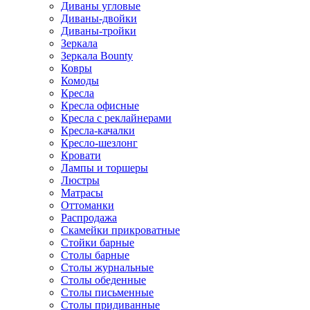
Диваны угловые
Диваны-двойки
Диваны-тройки
Зеркала
Зеркала Bounty
Ковры
Комоды
Кресла
Кресла офисные
Кресла с реклайнерами
Кресла-качалки
Кресло-шезлонг
Кровати
Лампы и торшеры
Люстры
Матрасы
Оттоманки
Распродажа
Скамейки прикроватные
Стойки барные
Столы барные
Столы журнальные
Столы обеденные
Столы письменные
Столы придиванные