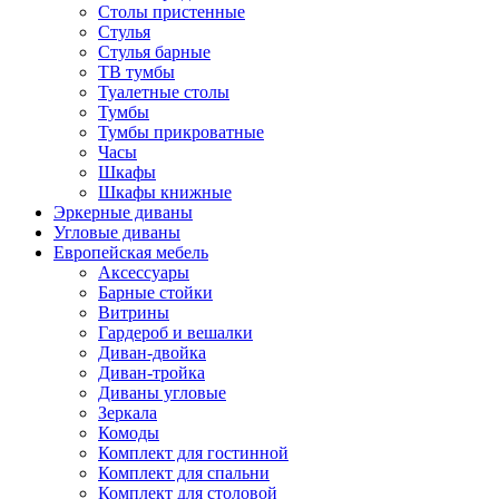
Столы пристенные
Стулья
Стулья барные
ТВ тумбы
Туалетные столы
Тумбы
Тумбы прикроватные
Часы
Шкафы
Шкафы книжные
Эркерные диваны
Угловые диваны
Европейская мебель
Аксессуары
Барные стойки
Витрины
Гардероб и вешалки
Диван-двойка
Диван-тройка
Диваны угловые
Зеркала
Комоды
Комплект для гостинной
Комплект для спальни
Комплект для столовой