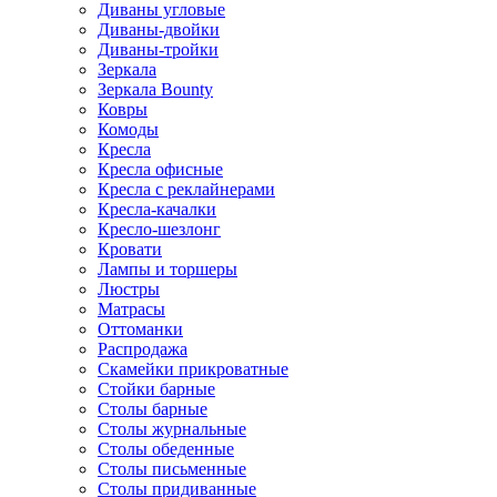
Диваны угловые
Диваны-двойки
Диваны-тройки
Зеркала
Зеркала Bounty
Ковры
Комоды
Кресла
Кресла офисные
Кресла с реклайнерами
Кресла-качалки
Кресло-шезлонг
Кровати
Лампы и торшеры
Люстры
Матрасы
Оттоманки
Распродажа
Скамейки прикроватные
Стойки барные
Столы барные
Столы журнальные
Столы обеденные
Столы письменные
Столы придиванные