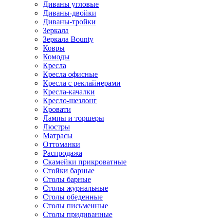
Диваны угловые
Диваны-двойки
Диваны-тройки
Зеркала
Зеркала Bounty
Ковры
Комоды
Кресла
Кресла офисные
Кресла с реклайнерами
Кресла-качалки
Кресло-шезлонг
Кровати
Лампы и торшеры
Люстры
Матрасы
Оттоманки
Распродажа
Скамейки прикроватные
Стойки барные
Столы барные
Столы журнальные
Столы обеденные
Столы письменные
Столы придиванные