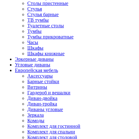
Столы пристенные
Стулья
Стулья барные
ТВ тумбы
Туалетные столы
Тумбы
Тумбы прикроватные
Часы
Шкафы
Шкафы книжные
Эркерные диваны
Угловые диваны
Европейская мебель
Аксессуары
Барные стойки
Витрины
Гардероб и вешалки
Диван-двойка
Диван-тройка
Диваны угловые
Зеркала
Комоды
Комплект для гостинной
Комплект для спальни
Комплект для столовой