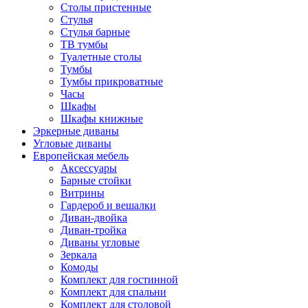
Столы пристенные
Стулья
Стулья барные
ТВ тумбы
Туалетные столы
Тумбы
Тумбы прикроватные
Часы
Шкафы
Шкафы книжные
Эркерные диваны
Угловые диваны
Европейская мебель
Аксессуары
Барные стойки
Витрины
Гардероб и вешалки
Диван-двойка
Диван-тройка
Диваны угловые
Зеркала
Комоды
Комплект для гостинной
Комплект для спальни
Комплект для столовой