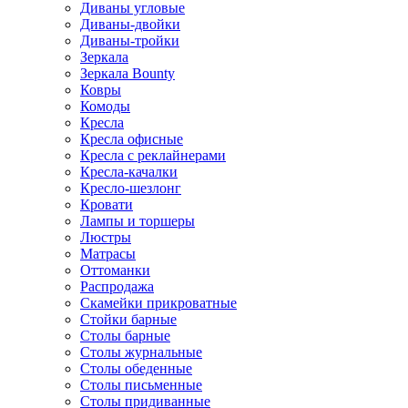
Диваны угловые
Диваны-двойки
Диваны-тройки
Зеркала
Зеркала Bounty
Ковры
Комоды
Кресла
Кресла офисные
Кресла с реклайнерами
Кресла-качалки
Кресло-шезлонг
Кровати
Лампы и торшеры
Люстры
Матрасы
Оттоманки
Распродажа
Скамейки прикроватные
Стойки барные
Столы барные
Столы журнальные
Столы обеденные
Столы письменные
Столы придиванные