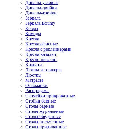
Диваны угловые
Диваны-двойки
Диваны-тройки
Зеркала
Зеркала Bounty
Ковры
Комоды
Кресла
Кресла офисные
Кресла с реклайнерами
Кресла-качалки
Кресло-шезлонг
Кровати
Лампы и торшеры
Люстры
Матрасы
Оттоманки
Распродажа
Скамейки прикроватные
Стойки барные
Столы барные
Столы журнальные
Столы обеденные
Столы письменные
Столы придиванные