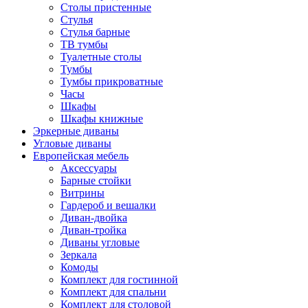
Столы пристенные
Стулья
Стулья барные
ТВ тумбы
Туалетные столы
Тумбы
Тумбы прикроватные
Часы
Шкафы
Шкафы книжные
Эркерные диваны
Угловые диваны
Европейская мебель
Аксессуары
Барные стойки
Витрины
Гардероб и вешалки
Диван-двойка
Диван-тройка
Диваны угловые
Зеркала
Комоды
Комплект для гостинной
Комплект для спальни
Комплект для столовой