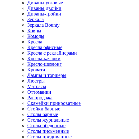
Диваны угловые
Диваны-двойки
Диваны-тройки
Зеркала
Зеркала Bounty
Ковры
Комоды
Кресла
Кресла офисные
Кресла с реклайнерами
Кресла-качалки
Кресло-шезлонг
Кровати
Лампы и торшеры
Люстры
Матрасы
Оттоманки
Распродажа
Скамейки прикроватные
Стойки барные
Столы барные
Столы журнальные
Столы обеденные
Столы письменные
Столы придиванные