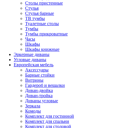
Столы пристенные
Стулья
Стулья барные
ТВ тумбы
Туалетные столы
Тумбы
Тумбы прикроватные
Часы
Шкафы
Шкафы книжные
Эркерные диваны
Угловые диваны
Европейская мебель
Аксессуары
Барные стойки
Витрины
Гардероб и вешалки
Диван-двойка
Диван-тройка
Диваны угловые
Зеркала
Комоды
Комплект для гостинной
Комплект для спальни
Комплект для столовой