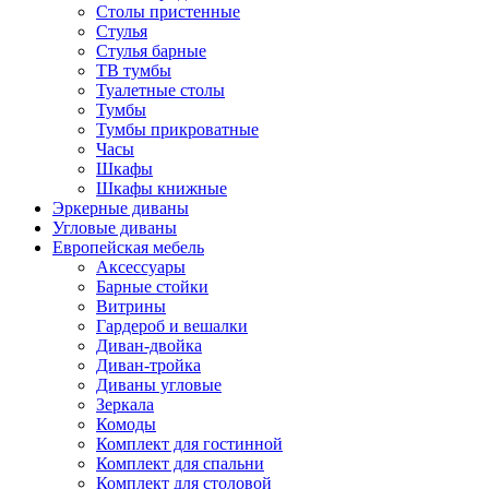
Столы пристенные
Стулья
Стулья барные
ТВ тумбы
Туалетные столы
Тумбы
Тумбы прикроватные
Часы
Шкафы
Шкафы книжные
Эркерные диваны
Угловые диваны
Европейская мебель
Аксессуары
Барные стойки
Витрины
Гардероб и вешалки
Диван-двойка
Диван-тройка
Диваны угловые
Зеркала
Комоды
Комплект для гостинной
Комплект для спальни
Комплект для столовой