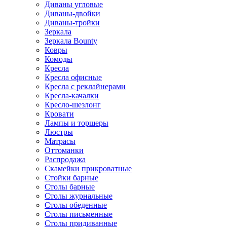
Диваны угловые
Диваны-двойки
Диваны-тройки
Зеркала
Зеркала Bounty
Ковры
Комоды
Кресла
Кресла офисные
Кресла с реклайнерами
Кресла-качалки
Кресло-шезлонг
Кровати
Лампы и торшеры
Люстры
Матрасы
Оттоманки
Распродажа
Скамейки прикроватные
Стойки барные
Столы барные
Столы журнальные
Столы обеденные
Столы письменные
Столы придиванные