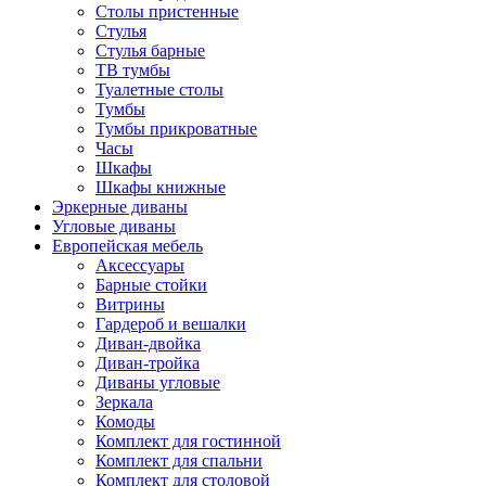
Столы пристенные
Стулья
Стулья барные
ТВ тумбы
Туалетные столы
Тумбы
Тумбы прикроватные
Часы
Шкафы
Шкафы книжные
Эркерные диваны
Угловые диваны
Европейская мебель
Аксессуары
Барные стойки
Витрины
Гардероб и вешалки
Диван-двойка
Диван-тройка
Диваны угловые
Зеркала
Комоды
Комплект для гостинной
Комплект для спальни
Комплект для столовой