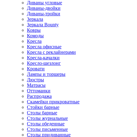
Диваны угловые
Диваны-двойки
Диваны-тройки
Зеркала
Зеркала Bounty
Ковры
Комоды
Кресла
Кресла офисные
Кресла с реклайнерами
Кресла-качалки
Кресло-шезлонг
Кровати
Лампы и торшеры
Люстры
Матрасы
Оттоманки
Распродажа
Скамейки прикроватные
Стойки барные
Столы барные
Столы журнальные
Столы обеденные
Столы письменные
Столы придиванные