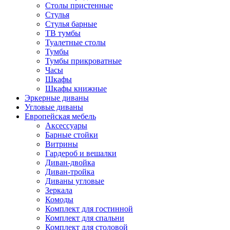
Столы пристенные
Стулья
Стулья барные
ТВ тумбы
Туалетные столы
Тумбы
Тумбы прикроватные
Часы
Шкафы
Шкафы книжные
Эркерные диваны
Угловые диваны
Европейская мебель
Аксессуары
Барные стойки
Витрины
Гардероб и вешалки
Диван-двойка
Диван-тройка
Диваны угловые
Зеркала
Комоды
Комплект для гостинной
Комплект для спальни
Комплект для столовой