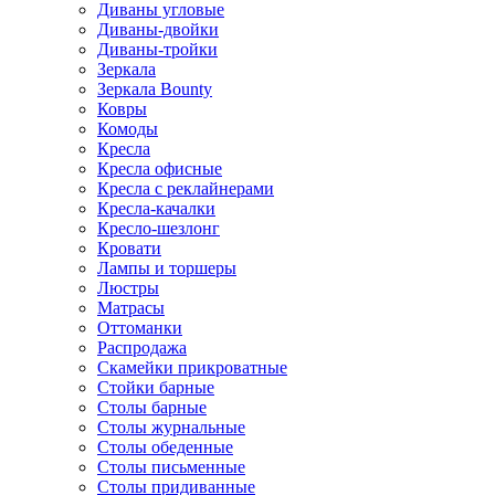
Диваны угловые
Диваны-двойки
Диваны-тройки
Зеркала
Зеркала Bounty
Ковры
Комоды
Кресла
Кресла офисные
Кресла с реклайнерами
Кресла-качалки
Кресло-шезлонг
Кровати
Лампы и торшеры
Люстры
Матрасы
Оттоманки
Распродажа
Скамейки прикроватные
Стойки барные
Столы барные
Столы журнальные
Столы обеденные
Столы письменные
Столы придиванные