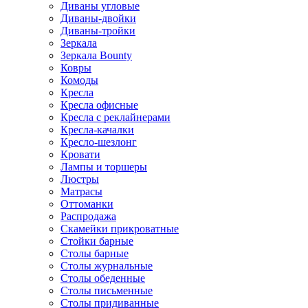
Диваны угловые
Диваны-двойки
Диваны-тройки
Зеркала
Зеркала Bounty
Ковры
Комоды
Кресла
Кресла офисные
Кресла с реклайнерами
Кресла-качалки
Кресло-шезлонг
Кровати
Лампы и торшеры
Люстры
Матрасы
Оттоманки
Распродажа
Скамейки прикроватные
Стойки барные
Столы барные
Столы журнальные
Столы обеденные
Столы письменные
Столы придиванные