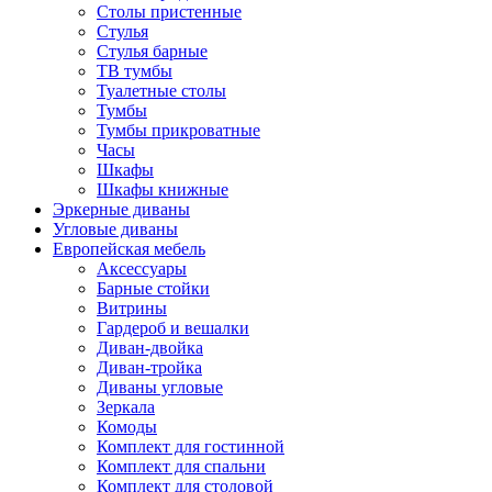
Столы пристенные
Стулья
Стулья барные
ТВ тумбы
Туалетные столы
Тумбы
Тумбы прикроватные
Часы
Шкафы
Шкафы книжные
Эркерные диваны
Угловые диваны
Европейская мебель
Аксессуары
Барные стойки
Витрины
Гардероб и вешалки
Диван-двойка
Диван-тройка
Диваны угловые
Зеркала
Комоды
Комплект для гостинной
Комплект для спальни
Комплект для столовой