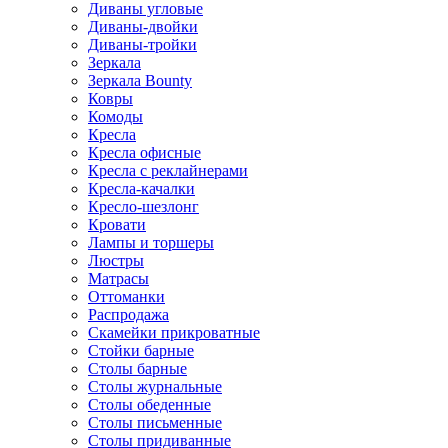
Диваны угловые
Диваны-двойки
Диваны-тройки
Зеркала
Зеркала Bounty
Ковры
Комоды
Кресла
Кресла офисные
Кресла с реклайнерами
Кресла-качалки
Кресло-шезлонг
Кровати
Лампы и торшеры
Люстры
Матрасы
Оттоманки
Распродажа
Скамейки прикроватные
Стойки барные
Столы барные
Столы журнальные
Столы обеденные
Столы письменные
Столы придиванные