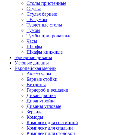
Столы пристенные
Стулья
Стулья барные
ТВ тумбы
Туалетные столы
Тумбы
Тумбы прикроватные
Часы
Шкафы
Шкафы книжные
Эркерные диваны
Угловые диваны
Европейская мебель
Аксессуары
Барные стойки
Витрины
Гардероб и вешалки
Диван-двойка
Диван-тройка
Диваны угловые
Зеркала
Комоды
Комплект для гостинной
Комплект для спальни
Комплект для столовой