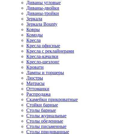
Диваны угловые
Диваны-двойки
Диваны-тройки
Зеркала
Зеркала Bounty
Ковры
Комоды
Кресла
Кресла офисные
Кресла с реклайнерами
Кресла-качалки
Кресло-шезлонг
Кровати
Лампы и торшеры
Люстры
Матрасы
Оттоманки
Распродажа
Скамейки прикроватные
Стойки барные
Столы барные
Столы журнальные
Столы обеденные
Столы письменные
Столы придиванные