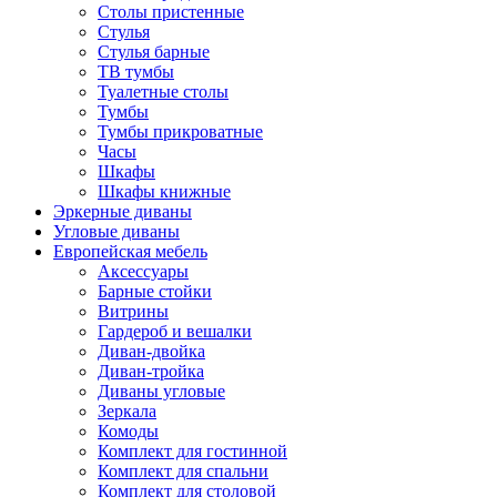
Столы пристенные
Стулья
Стулья барные
ТВ тумбы
Туалетные столы
Тумбы
Тумбы прикроватные
Часы
Шкафы
Шкафы книжные
Эркерные диваны
Угловые диваны
Европейская мебель
Аксессуары
Барные стойки
Витрины
Гардероб и вешалки
Диван-двойка
Диван-тройка
Диваны угловые
Зеркала
Комоды
Комплект для гостинной
Комплект для спальни
Комплект для столовой