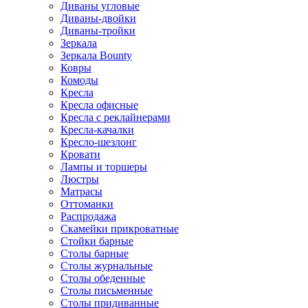
Диваны угловые
Диваны-двойки
Диваны-тройки
Зеркала
Зеркала Bounty
Ковры
Комоды
Кресла
Кресла офисные
Кресла с реклайнерами
Кресла-качалки
Кресло-шезлонг
Кровати
Лампы и торшеры
Люстры
Матрасы
Оттоманки
Распродажа
Скамейки прикроватные
Стойки барные
Столы барные
Столы журнальные
Столы обеденные
Столы письменные
Столы придиванные