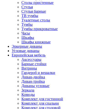
Столы пристенные
Стулья
Стулья барные
ТВ тумбы
Туалетные столы
Тумбы
Тумбы прикроватные
Часы
Шкафы
Шкафы книжные
Эркерные диваны
Угловые диваны
Европейская мебель
Аксессуары
Барные стойки
Витрины
Гардероб и вешалки
Диван-двойка
Диван-тройка
Диваны угловые
Зеркала
Комоды
Комплект для гостинной
Комплект для спальни
Комплект для столовой