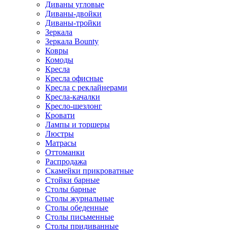
Диваны угловые
Диваны-двойки
Диваны-тройки
Зеркала
Зеркала Bounty
Ковры
Комоды
Кресла
Кресла офисные
Кресла с реклайнерами
Кресла-качалки
Кресло-шезлонг
Кровати
Лампы и торшеры
Люстры
Матрасы
Оттоманки
Распродажа
Скамейки прикроватные
Стойки барные
Столы барные
Столы журнальные
Столы обеденные
Столы письменные
Столы придиванные