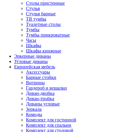
Столы пристенные
Стулья
Стулья барные
ТВ тумбы
Туалетные столы
Тумбы
Тумбы прикроватные
Часы
Шкафы
Шкафы книжные
Эркерные диваны
Угловые диваны
Европейская мебель
Аксессуары
Барные стойки
Витрины
Гардероб и вешалки
Диван-двойка
Диван-тройка
Диваны угловые
Зеркала
Комоды
Комплект для гостинной
Комплект для спальни
Комплект для столовой