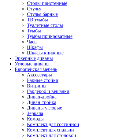
Столы пристенные
Стулья
Стулья барные
ТВ тумбы
Туалетные столы
Тумбы
Тумбы прикроватные
Часы
Шкафы
Шкафы книжные
Эркерные диваны
Угловые диваны
Европейская мебель
Аксессуары
Барные стойки
Витрины
Гардероб и вешалки
Диван-двойка
Диван-тройка
Диваны угловые
Зеркала
Комоды
Комплект для гостинной
Комплект для спальни
Комплект для столовой