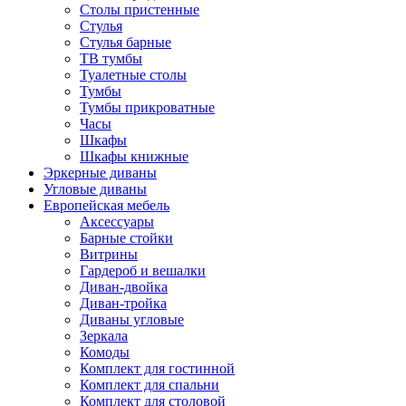
Столы пристенные
Стулья
Стулья барные
ТВ тумбы
Туалетные столы
Тумбы
Тумбы прикроватные
Часы
Шкафы
Шкафы книжные
Эркерные диваны
Угловые диваны
Европейская мебель
Аксессуары
Барные стойки
Витрины
Гардероб и вешалки
Диван-двойка
Диван-тройка
Диваны угловые
Зеркала
Комоды
Комплект для гостинной
Комплект для спальни
Комплект для столовой