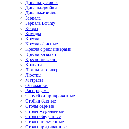
Диваны угловые
Диваны-двойки
Диваны-тройки
Зеркала
Зеркала Bounty
Ковры
Комоды
Кресла
Кресла офисные
Кресла с реклайнерами
Кресла-качалки
Кресло-шезлонг
Кровати
Лампы и торшеры
Люстры
Матрасы
Оттоманки
Распродажа
Скамейки прикроватные
Стойки барные
Столы барные
Столы журнальные
Столы обеденные
Столы письменные
Столы придиванные