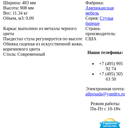
Ширина: 483 мм
Фабрика:
Высота: 908 мм
Американская
Вес: 11.34 кг
мебель
Объем, м3: 0.09
Серия:
Стулья
барные
Каркас выполнен из металла черного
Страна-
цвета
производитель:
Пьедестал стула регулируется по высоте
США
Обивка сиденья из искусственной кожи,
коричневого цвета
Наши телефоны:
Стиль: Современный
+7 (495) 995
92 74
+7 (495) 505
63 50
Электронная почта:
allposuda@yandex.ru
Режим работы:
Пн-Пт с 10-18ч