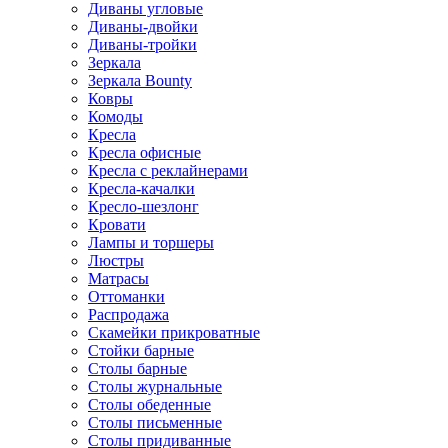
Диваны угловые
Диваны-двойки
Диваны-тройки
Зеркала
Зеркала Bounty
Ковры
Комоды
Кресла
Кресла офисные
Кресла с реклайнерами
Кресла-качалки
Кресло-шезлонг
Кровати
Лампы и торшеры
Люстры
Матрасы
Оттоманки
Распродажа
Скамейки прикроватные
Стойки барные
Столы барные
Столы журнальные
Столы обеденные
Столы письменные
Столы придиванные