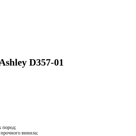
Ashley D357-01
х пород;
 прочного винила;