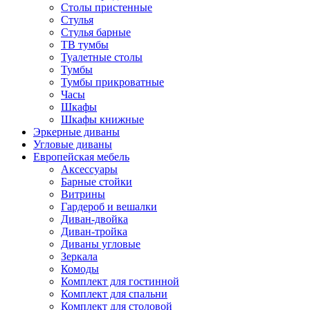
Столы пристенные
Стулья
Стулья барные
ТВ тумбы
Туалетные столы
Тумбы
Тумбы прикроватные
Часы
Шкафы
Шкафы книжные
Эркерные диваны
Угловые диваны
Европейская мебель
Аксессуары
Барные стойки
Витрины
Гардероб и вешалки
Диван-двойка
Диван-тройка
Диваны угловые
Зеркала
Комоды
Комплект для гостинной
Комплект для спальни
Комплект для столовой