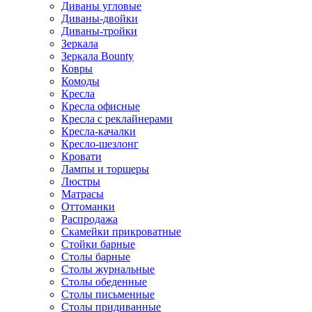
Диваны угловые
Диваны-двойки
Диваны-тройки
Зеркала
Зеркала Bounty
Ковры
Комоды
Кресла
Кресла офисные
Кресла с реклайнерами
Кресла-качалки
Кресло-шезлонг
Кровати
Лампы и торшеры
Люстры
Матрасы
Оттоманки
Распродажа
Скамейки прикроватные
Стойки барные
Столы барные
Столы журнальные
Столы обеденные
Столы письменные
Столы придиванные