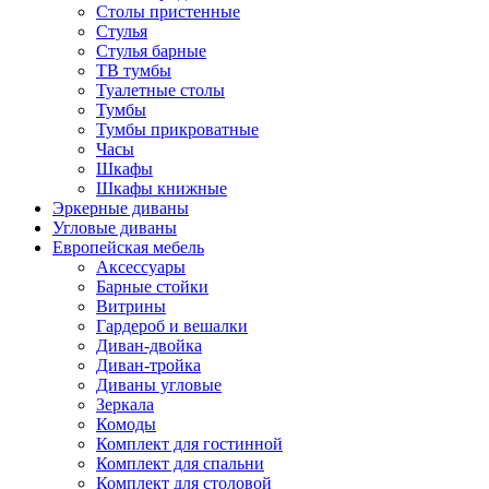
Столы пристенные
Стулья
Стулья барные
ТВ тумбы
Туалетные столы
Тумбы
Тумбы прикроватные
Часы
Шкафы
Шкафы книжные
Эркерные диваны
Угловые диваны
Европейская мебель
Аксессуары
Барные стойки
Витрины
Гардероб и вешалки
Диван-двойка
Диван-тройка
Диваны угловые
Зеркала
Комоды
Комплект для гостинной
Комплект для спальни
Комплект для столовой