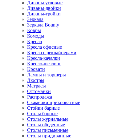
Диваны угловые
Диваны-двойки
Диваны-тройки
Зеркала
Зеркала Bounty
Ковры
Комоды
Кресла
Кресла офисные
Кресла с реклайнерами
Кресла-качалки
Кресло-шезлонг
Кровати
Лампы и торшеры
Люстры
Матрасы
Оттоманки
Распродажа
Скамейки прикроватные
Стойки барные
Столы барные
Столы журнальные
Столы обеденные
Столы письменные
Столы придиванные