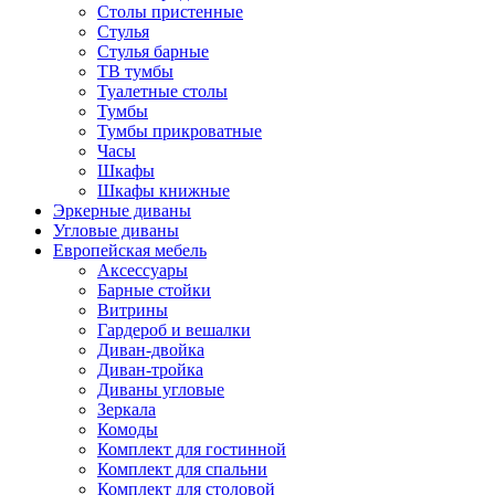
Столы пристенные
Стулья
Стулья барные
ТВ тумбы
Туалетные столы
Тумбы
Тумбы прикроватные
Часы
Шкафы
Шкафы книжные
Эркерные диваны
Угловые диваны
Европейская мебель
Аксессуары
Барные стойки
Витрины
Гардероб и вешалки
Диван-двойка
Диван-тройка
Диваны угловые
Зеркала
Комоды
Комплект для гостинной
Комплект для спальни
Комплект для столовой