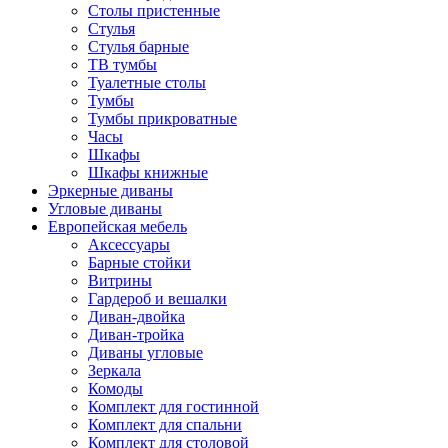
Столы пристенные
Стулья
Стулья барные
ТВ тумбы
Туалетные столы
Тумбы
Тумбы прикроватные
Часы
Шкафы
Шкафы книжные
Эркерные диваны
Угловые диваны
Европейская мебель
Аксессуары
Барные стойки
Витрины
Гардероб и вешалки
Диван-двойка
Диван-тройка
Диваны угловые
Зеркала
Комоды
Комплект для гостинной
Комплект для спальни
Комплект для столовой