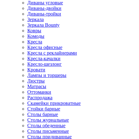
Диваны угловые
Диваны-двойки
Диваны-тройки
Зеркала
Зеркала Bounty
Ковры
Комоды
Кресла
Кресла офисные
Кресла с реклайнерами
Кресла-качалки
Кресло-шезлонг
Кровати
Лампы и торшеры
Люстры
Матрасы
Оттоманки
Распродажа
Скамейки прикроватные
Стойки барные
Столы барные
Столы журнальные
Столы обеденные
Столы письменные
Столы придиванные