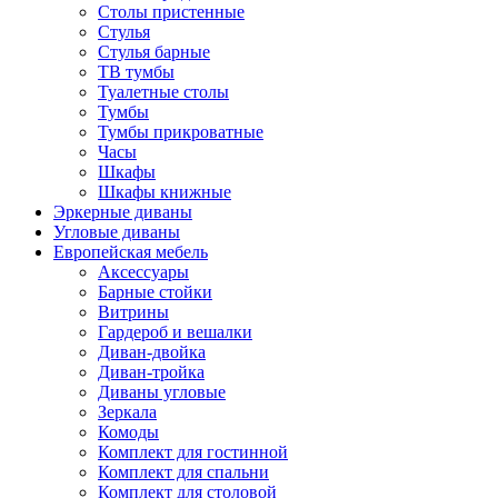
Столы пристенные
Стулья
Стулья барные
ТВ тумбы
Туалетные столы
Тумбы
Тумбы прикроватные
Часы
Шкафы
Шкафы книжные
Эркерные диваны
Угловые диваны
Европейская мебель
Аксессуары
Барные стойки
Витрины
Гардероб и вешалки
Диван-двойка
Диван-тройка
Диваны угловые
Зеркала
Комоды
Комплект для гостинной
Комплект для спальни
Комплект для столовой