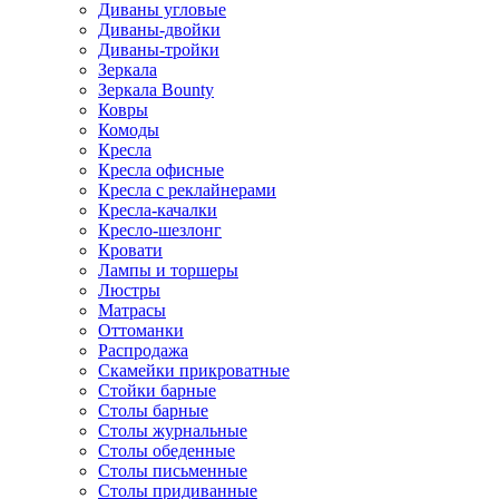
Диваны угловые
Диваны-двойки
Диваны-тройки
Зеркала
Зеркала Bounty
Ковры
Комоды
Кресла
Кресла офисные
Кресла с реклайнерами
Кресла-качалки
Кресло-шезлонг
Кровати
Лампы и торшеры
Люстры
Матрасы
Оттоманки
Распродажа
Скамейки прикроватные
Стойки барные
Столы барные
Столы журнальные
Столы обеденные
Столы письменные
Столы придиванные