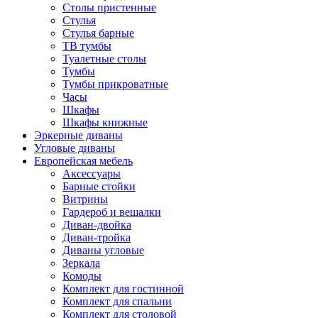
Столы пристенные
Стулья
Стулья барные
ТВ тумбы
Туалетные столы
Тумбы
Тумбы прикроватные
Часы
Шкафы
Шкафы книжные
Эркерные диваны
Угловые диваны
Европейская мебель
Аксессуары
Барные стойки
Витрины
Гардероб и вешалки
Диван-двойка
Диван-тройка
Диваны угловые
Зеркала
Комоды
Комплект для гостинной
Комплект для спальни
Комплект для столовой