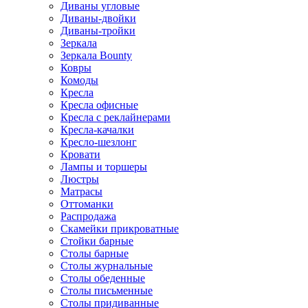
Диваны угловые
Диваны-двойки
Диваны-тройки
Зеркала
Зеркала Bounty
Ковры
Комоды
Кресла
Кресла офисные
Кресла с реклайнерами
Кресла-качалки
Кресло-шезлонг
Кровати
Лампы и торшеры
Люстры
Матрасы
Оттоманки
Распродажа
Скамейки прикроватные
Стойки барные
Столы барные
Столы журнальные
Столы обеденные
Столы письменные
Столы придиванные