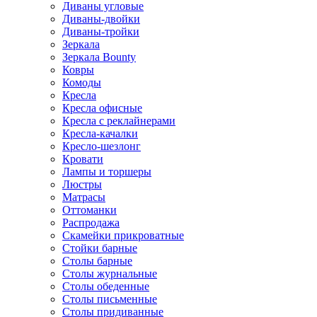
Диваны угловые
Диваны-двойки
Диваны-тройки
Зеркала
Зеркала Bounty
Ковры
Комоды
Кресла
Кресла офисные
Кресла с реклайнерами
Кресла-качалки
Кресло-шезлонг
Кровати
Лампы и торшеры
Люстры
Матрасы
Оттоманки
Распродажа
Скамейки прикроватные
Стойки барные
Столы барные
Столы журнальные
Столы обеденные
Столы письменные
Столы придиванные