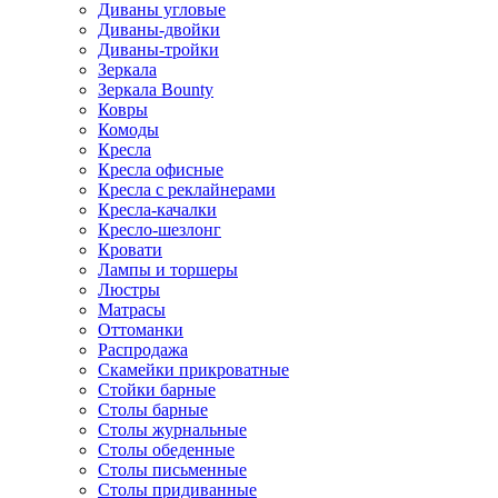
Диваны угловые
Диваны-двойки
Диваны-тройки
Зеркала
Зеркала Bounty
Ковры
Комоды
Кресла
Кресла офисные
Кресла с реклайнерами
Кресла-качалки
Кресло-шезлонг
Кровати
Лампы и торшеры
Люстры
Матрасы
Оттоманки
Распродажа
Скамейки прикроватные
Стойки барные
Столы барные
Столы журнальные
Столы обеденные
Столы письменные
Столы придиванные