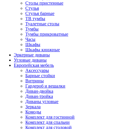
Столы пристенные
Стулья
Стулья барные
ТВ тумбы
Туалетные столы
Тумбы
Тумбы прикроватные
Часы
Шкафы
Шкафы книжные
Эркерные диваны
Угловые диваны
Европейская мебель
Аксессуары
Барные стойки
Витрины
Гардероб и вешалки
Диван-двойка
Диван-тройка
Диваны угловые
Зеркала
Комоды
Комплект для гостинной
Комплект для спальни
Комплект для столовой