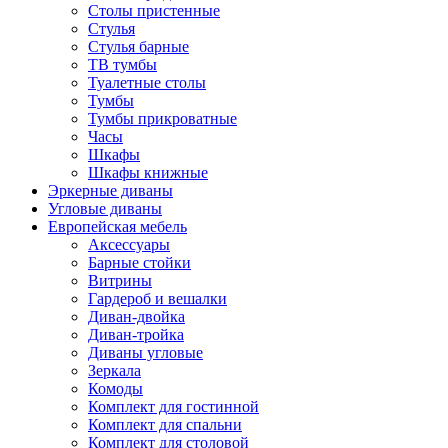
Столы пристенные
Стулья
Стулья барные
ТВ тумбы
Туалетные столы
Тумбы
Тумбы прикроватные
Часы
Шкафы
Шкафы книжные
Эркерные диваны
Угловые диваны
Европейская мебель
Аксессуары
Барные стойки
Витрины
Гардероб и вешалки
Диван-двойка
Диван-тройка
Диваны угловые
Зеркала
Комоды
Комплект для гостинной
Комплект для спальни
Комплект для столовой