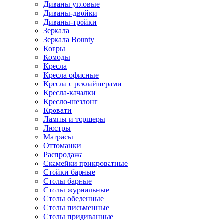
Диваны угловые
Диваны-двойки
Диваны-тройки
Зеркала
Зеркала Bounty
Ковры
Комоды
Кресла
Кресла офисные
Кресла с реклайнерами
Кресла-качалки
Кресло-шезлонг
Кровати
Лампы и торшеры
Люстры
Матрасы
Оттоманки
Распродажа
Скамейки прикроватные
Стойки барные
Столы барные
Столы журнальные
Столы обеденные
Столы письменные
Столы придиванные