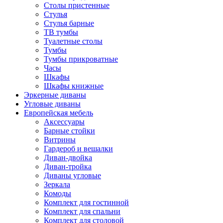
Столы пристенные
Стулья
Стулья барные
ТВ тумбы
Туалетные столы
Тумбы
Тумбы прикроватные
Часы
Шкафы
Шкафы книжные
Эркерные диваны
Угловые диваны
Европейская мебель
Аксессуары
Барные стойки
Витрины
Гардероб и вешалки
Диван-двойка
Диван-тройка
Диваны угловые
Зеркала
Комоды
Комплект для гостинной
Комплект для спальни
Комплект для столовой