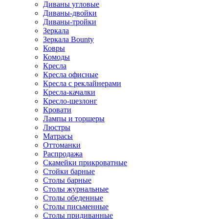
Диваны угловые
Диваны-двойки
Диваны-тройки
Зеркала
Зеркала Bounty
Ковры
Комоды
Кресла
Кресла офисные
Кресла с реклайнерами
Кресла-качалки
Кресло-шезлонг
Кровати
Лампы и торшеры
Люстры
Матрасы
Оттоманки
Распродажа
Скамейки прикроватные
Стойки барные
Столы барные
Столы журнальные
Столы обеденные
Столы письменные
Столы придиванные