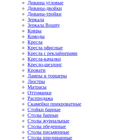
Диваны угловые
Диваны-двойки
Диваны-тройки
Зеркала
Зеркала Bounty
Ковры
Комоды
Кресла
Кресла офисные
Кресла с реклайнерами
Кресла-качалки
Кресло-шезлонг
Кровати
Лампы и торшеры
Люстры
Матрасы
Оттоманки
Распродажа
Скамейки прикроватные
Стойки барные
Столы барные
Столы журнальные
Столы обеденные
Столы письменные
Столы придиванные