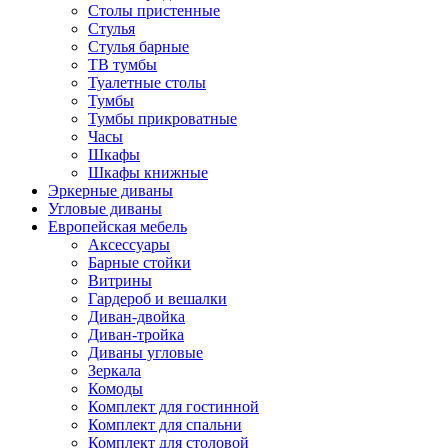
Столы пристенные
Стулья
Стулья барные
ТВ тумбы
Туалетные столы
Тумбы
Тумбы прикроватные
Часы
Шкафы
Шкафы книжные
Эркерные диваны
Угловые диваны
Европейская мебель
Аксессуары
Барные стойки
Витрины
Гардероб и вешалки
Диван-двойка
Диван-тройка
Диваны угловые
Зеркала
Комоды
Комплект для гостинной
Комплект для спальни
Комплект для столовой